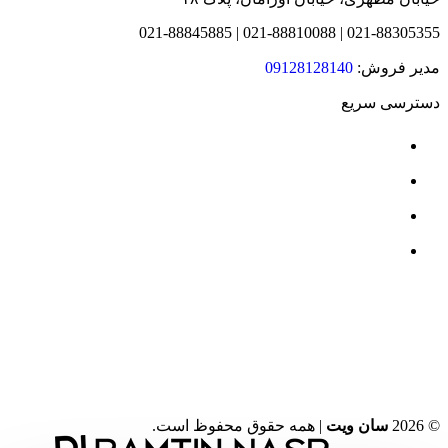
021-88305355 | 021-88810088 | 021-88845885
مدیر فروش:
09128128140
دسترسی سریع
درباره ما
محصولات
نمایندگی ها
قرارداد سازمانی
© 2026
سان ویت
| همه حقوق محفوظ است.