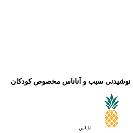
نوشیدنی سیب و آناناس مخصوص کودکان
آناناس