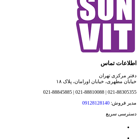
اطلاعات تماس
دفتر مرکزی تهران
خیابان مطهری، خیابان اورامان، پلاک ۱۸
021-88305355 | 021-88810088 | 021-88845885
مدیر فروش:
09128128140
دسترسی سریع
درباره ما
محصولات