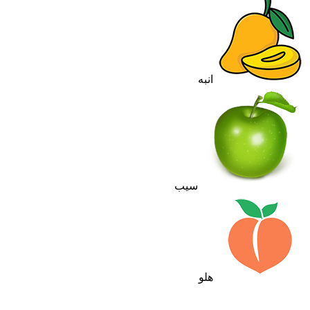
انبه
سیب
هلو