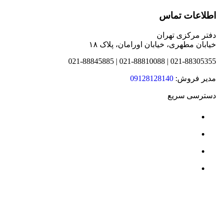
اطلاعات تماس
دفتر مرکزی تهران
خیابان مطهری، خیابان اورامان، پلاک ۱۸
021-88305355 | 021-88810088 | 021-88845885
مدیر فروش:
09128128140
دسترسی سریع
درباره ما
محصولات
نمایندگی ها
قرارداد سازمانی