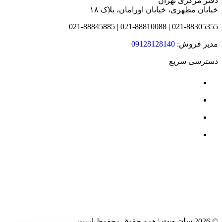
دفتر مرکزی تهران
خیابان مطهری، خیابان اورامان، پلاک ۱۸
021-88305355 | 021-88810088 | 021-88845885
مدیر فروش:
09128128140
دسترسی سریع
درباره ما
محصولات
نمایندگی ها
قرارداد سازمانی
© 2026
سان ویت
| همه حقوق محفوظ است.