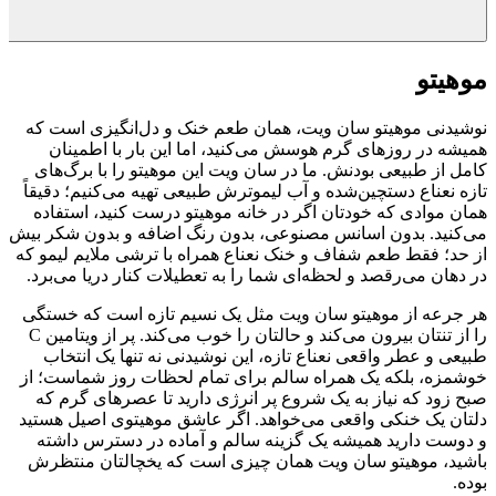
موهیتو
نوشیدنی موهیتو سان ویت، همان طعم خنک و دل‌انگیزی است که
همیشه در روزهای گرم هوسش می‌کنید، اما این بار با اطمینان
کامل از طبیعی بودنش. ما در سان ویت این موهیتو را با برگ‌های
تازه نعناع دستچین‌شده و آب لیموترش طبیعی تهیه می‌کنیم؛ دقیقاً
همان موادی که خودتان اگر در خانه موهیتو درست کنید، استفاده
می‌کنید. بدون اسانس مصنوعی، بدون رنگ اضافه و بدون شکر بیش
از حد؛ فقط طعم شفاف و خنک نعناع همراه با ترشی ملایم لیمو که
در دهان می‌رقصد و لحظه‌ای شما را به تعطیلات کنار دریا می‌برد.
هر جرعه از موهیتو سان ویت مثل یک نسیم تازه است که خستگی
را از تنتان بیرون می‌کند و حالتان را خوب می‌کند. پر از ویتامین C
طبیعی و عطر واقعی نعناع تازه، این نوشیدنی نه تنها یک انتخاب
خوشمزه، بلکه یک همراه سالم برای تمام لحظات روز شماست؛ از
صبح زود که نیاز به یک شروع پر انرژی دارید تا عصرهای گرم که
دلتان یک خنکی واقعی می‌خواهد. اگر عاشق موهیتوی اصیل هستید
و دوست دارید همیشه یک گزینه سالم و آماده در دسترس داشته
باشید، موهیتو سان ویت همان چیزی است که یخچالتان منتظرش
بوده.