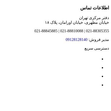
اطلاعات تماس
دفتر مرکزی تهران
خیابان مطهری، خیابان اورامان، پلاک ۱۸
021-88305355 | 021-88810088 | 021-88845885
مدیر فروش:
09128128140
دسترسی سریع
درباره ما
محصولات
نمایندگی ها
قرارداد سازمانی